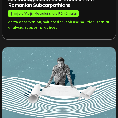
Romanian Subcarpathians
Științele Vieții, Mediului și ale Pământului
,
,
,
earth observation
soil erosion
soil use solution
spatial
,
analysis
support practices