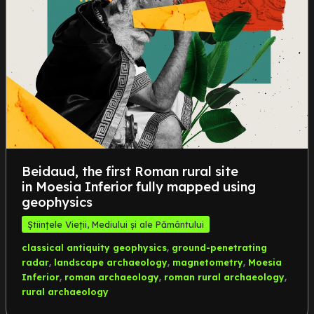
Beidaud, the first Roman rural site
in Moesia Inferior fully mapped using
geophysics
Științele Vieții, Mediului și ale Pământului
,
classical antiquity geophysics
ground-penetrating
,
,
,
radar
landscape archaeology
magnetometry
Moesia
,
,
,
Inferior
roman archaeology
roman rural archaeology
rural archaeology