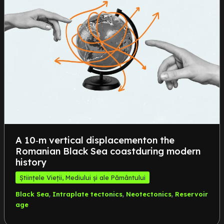
A 10‑m vertical displacementon the
Romanian Black Sea coastduring modern
history
Științele Vieții, Mediului și ale Pământului
,
,
,
Black Sea
Intraplate tectonics
Neotectonics
Reservoir
age