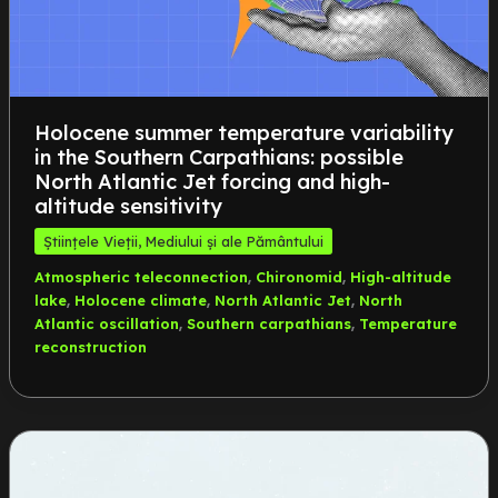
Holocene summer temperature variability
in the Southern Carpathians: possible
North Atlantic Jet forcing and high-
altitude sensitivity
Științele Vieții, Mediului și ale Pământului
,
,
Atmospheric teleconnection
Chironomid
High-altitude
,
,
,
lake
Holocene climate
North Atlantic Jet
North
,
,
Atlantic oscillation
Southern carpathians
Temperature
reconstruction