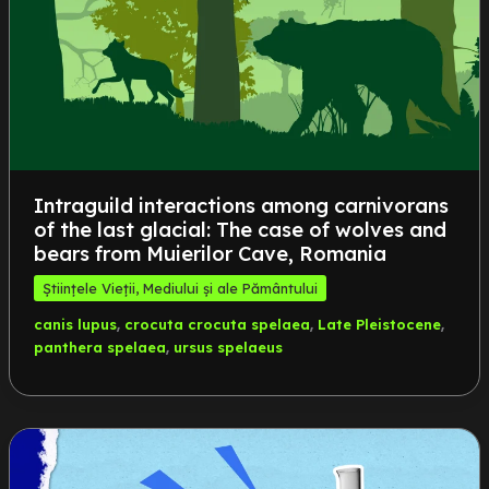
Intraguild interactions among carnivorans
of the last glacial: The case of wolves and
bears from Muierilor Cave, Romania
Științele Vieții, Mediului și ale Pământului
,
,
,
canis lupus
crocuta crocuta spelaea
Late Pleistocene
,
panthera spelaea
ursus spelaeus