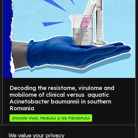
Decoding the resistome, virulome and
mobilome of clinical versus aquatic
Acinetobacter baumannii in southern
Romania
Științele Vieții, Mediului și ale Pământului
,
,
,
,
Clinical
International clones
Mobilome
Resistome
,
We value your privacy
Virulome
Wastewater