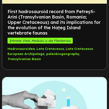
First hadrosauroid record from Petrești-
Arini (Transylvanian Basin, Romania;
Upper Cretaceous) and its implications for
the evolution of the Hațeg Island
vertebrate faunas
Științele Vieții, Mediului și ale Pământului
,
,
Hadrosauroidea
Late Cretaceous
Late Cretaceous
,
,
European Archipelago
paleobiogeography
Transylvanian Basin