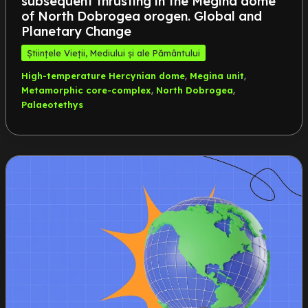
subsequent thrusting in the Megina dome
of North Dobrogea orogen. Global and
Planetary Change
Științele Vieții, Mediului și ale Pământului
,
,
High-temperature Hercynian dome
Megina unit
,
,
Metamorphic core-complex
North Dobrogea
Palaeotethys