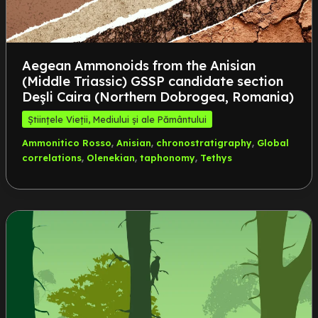
Aegean Ammonoids from the Anisian
(Middle Triassic) GSSP candidate section
Deşli Caira (Northern Dobrogea, Romania)
Științele Vieții, Mediului și ale Pământului
,
,
,
Ammonitico Rosso
Anisian
chronostratigraphy
Global
,
,
,
correlations
Olenekian
taphonomy
Tethys