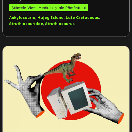
Științele Vieții, Mediului și ale Pământului
,
,
,
Ankylosauria
Haţeg Island
Late Cretaceous
,
Struthiosauridae
Struthiosaurus