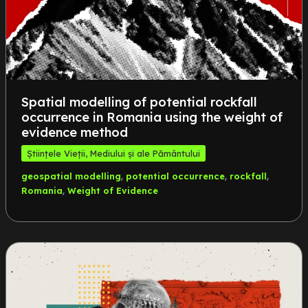
Spatial modelling of potential rockfall
occurrence in Romania using the weight of
evidence method
Științele Vieții, Mediului și ale Pământului
,
,
,
geospatial modelling
potential occurrence
rockfall
,
Romania
Weight of Evidence