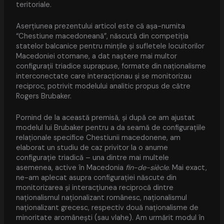
teritoriale.
Aserțiunea prezentului articol este că așa-numita
“Chestiune macedoneană”, născută din competiția
statelor balcanice pentru mințile și sufletele locuitorilor
Macedoniei otomane, a dat naștere mai multor
configurații triadice suprapuse, formate din naționalisme
interconectate care interacționau și se monitorizau
reciproc, potrivit modelului analitic propus de către
Rogers Brubaker.
Pornind de la această premisă, și după ce am ajustat
modelul lui Brubaker pentru a da seamă de configurațiile
relaționale specifice Chestiunii macedonene, am
elaborat un studiu de caz privitor la o anume
configurație triadică – una dintre mai multele
asemenea, active în Macedonia
fin-de-siècle
. Mai exact,
ne-am aplecat asupra configurației născute din
monitorizarea și interacțiunea reciprocă dintre
naționalismul naționalizant românesc, naționalismul
naționalizant grecesc, respectiv două naționalisme de
minoritate aromânești (sau vlahe). Am urmărit modul în