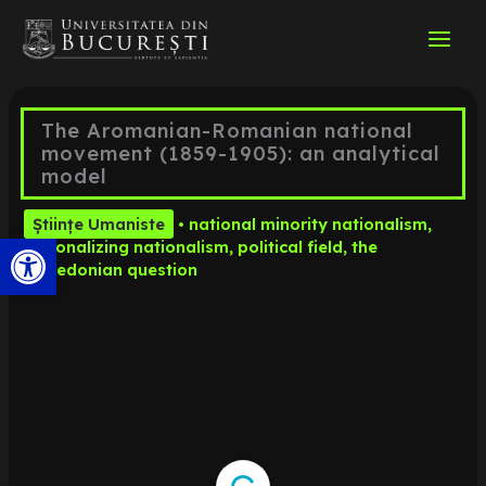
Skip
to
content
The Aromanian-Romanian national
movement (1859-1905): an analytical
model
Științe Umaniste
•
national minority nationalism
,
Open toolbar
nationalizing nationalism
,
political field
,
the
Macedonian question