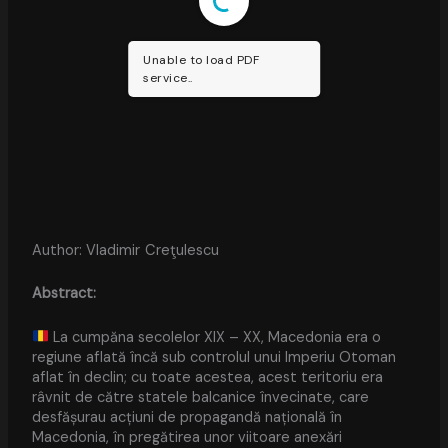
Unable to load PDF
service..
Author: Vladimir Creţulescu
Abstract:
La cumpăna secolelor XIX – XX, Macedonia era o
regiune aflată încă sub controlul unui Imperiu Otoman
aflat în declin; cu toate acestea, acest teritoriu era
râvnit de către statele balcanice învecinate, care
desfășurau acțiuni de propagandă națională în
Macedonia, în pregătirea unor viitoare anexări