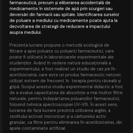
farmaceutică, precum și eliberarea accidentală de
medicamente în sistemele de apă prin scurgeri sau
deversări din farmacii sau spitale. Identificarea surselor
de poluare a mediului cu medicamente poate ajuta la
dezvoltarea de strategii de reducere a impactului
asupra mediului.
Prezenta lucrare propune o metodă ecologică de
filtrare a apei poluate cu poluanti farmaceutici, care
poate fi utilizată în laboratoarele experimentale ale
studenților. Având în vedere natura educațională a
experimentului, a fost realizat un studiu de caz pe N-
acetilcisteină, care este un produs farmaceutic netoxic
utilizat extrem de frecvent în terapia pentru răceală și
gripă. Scopul acestui studiu experimental didactic a fost
de a evalua capacitatea de absorbție a mai multor filtre
naturale, pentru îndepărtarea poluanțiilor farmaceutici,
folosind tehnica spectroscopiei UV-VIS. În acest sens,
lucrarea de față lucrare prezintă utilizarea argilei, a
zeolitului activat micronizat și a cărbunelui activ
granular, ca filtre pentru eliminarea N-acetilcisteinei, din
apele contaminate artificial.