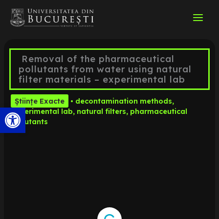
Skip
to
content
Removal of the pharmaceutical
pollutants from water using natural
filter materials – experimental lab
Științe Exacte
•
decontamination methods
,
Open toolbar
experimental lab
,
natural filters
,
pharmaceutical
pollutants