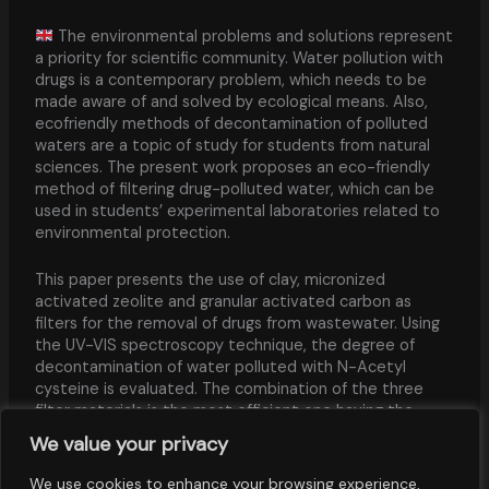
The environmental problems and solutions represent
a priority for scientific community. Water pollution with
drugs is a contemporary problem, which needs to be
made aware of and solved by ecological means. Also,
ecofriendly methods of decontamination of polluted
waters are a topic of study for students from natural
sciences. The present work proposes an eco-friendly
method of filtering drug-polluted water, which can be
used in students’ experimental laboratories related to
environmental protection.
This paper presents the use of clay, micronized
activated zeolite and granular activated carbon as
filters for the removal of drugs from wastewater. Using
the UV-VIS spectroscopy technique, the degree of
decontamination of water polluted with N-Acetyl
cysteine is evaluated. The combination of the three
filter materials is the most efficient one having the
greatest absorbance capacity of 71%. Students using
We value your privacy
these methods, besides better understanding the
chemical and physical notions related to the
We use cookies to enhance your browsing experience,