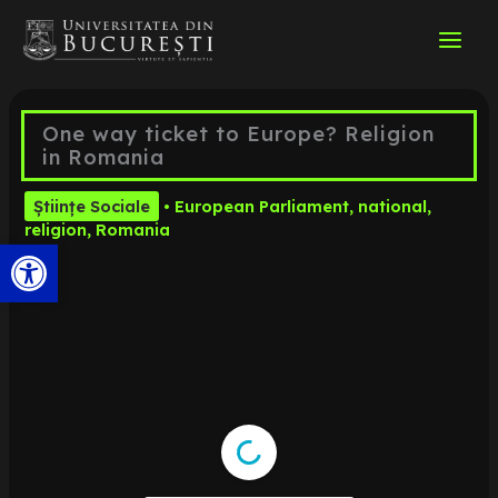
Skip
to
content
One way ticket to Europe? Religion
in Romania
Științe Sociale
•
European Parliament
,
national
,
religion
,
Romania
Open toolbar