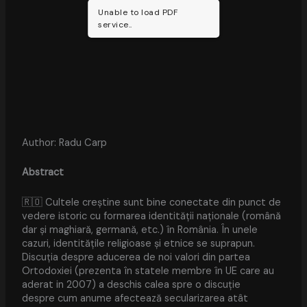
Unable to load PDF
service..
Author: Radu Carp
Abstract
🇷🇴 Cultele creștine sunt bine conectate din punct de
vedere istoric cu formarea identității naționale (română
dar și maghiară, germană, etc.) în România. În unele
cazuri, identitățile religioase și etnice se suprapun.
Discuția despre aducerea de noi valori din partea
Ortodoxiei (prezenta în statele membre în UE care au
aderat in 2007) a deschis calea spre o discuție
despre cum anume afectează secularizarea atât