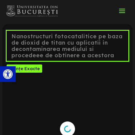
Skip
to
content
Nanostructuri fotocatalitice pe baza
de dioxid de titan cu aplicatii in
decontaminarea mediului si
procedeee de obtinere a acestora
Open toolbar
Științe Exacte