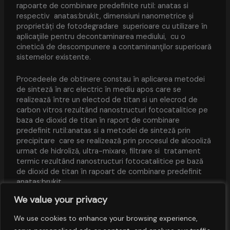
rapoarte de combinare predefinite rutil: anatas si
respectiv anatas:brukit, dimensiuni nanometrice și
proprietăți de fotodegradare superioare cu utilizare în
aplicaţiile pentru decontaminarea mediului, cu o
cinetică de descompunere a contaminanţilor superioară
sistemelor existente.
Procedeele de obtinere constau în aplicarea metodei
de sinteză în arc electric în mediu apos care se
realizează între un electod de titan si un elecrod de
carbon vitros rezultând nanostructuri fotocatalitice pe
baza de dioxid de titan în raport de combinare
predefinit rutil:anatas si a metodei de sinteză prin
precipitare care se realizează prin procesul de alcooliză
urmat de hidroliză, ultra-mixare, filtrare si tratament
termic rezultând nanostructuri fotocatalitice pe bază
de dioxid de titan în rapoart de combinare predefinit
anatas:brukit.
We value your privacy
Aplicații:
utilizarea în domeniul fotodegradării
contaminanțiilor din mediu precum și în domenii conexe
We use cookies to enhance your browsing experience,
cum ar fi: industria coloranților și a vopselurilor, industria